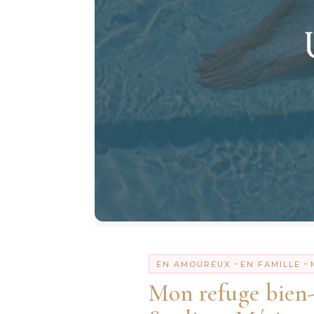
-
-
EN AMOUREUX
EN FAMILLE
Mon refuge bien