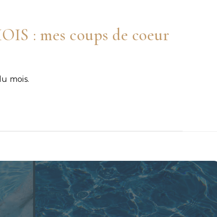
 : mes coups de coeur
du mois.