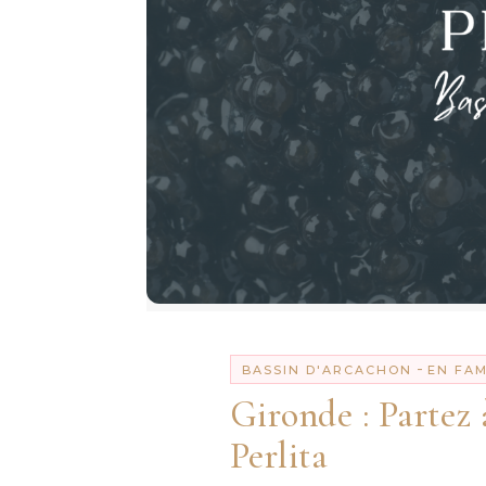
-
BASSIN D'ARCACHON
EN FAM
Gironde : Partez
Perlita